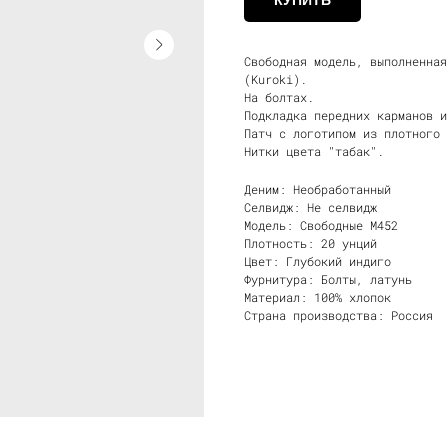
Свободная модель, выполненная
(Kuroki).
На болтах.
Подкладка передних карманов и
Патч с логотипом из плотного 
Нитки цвета "табак".
Деним: Необработанный
Селвидж: Не селвидж
Модель: Свободные М452
Плотность: 20 унций
Цвет: Глубокий индиго
Фурнитура: Болты, латунь
Материал: 100% хлопок
Страна производства: Россия