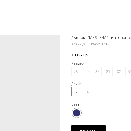
Джинсы ПЛНБ M452 из японс
Артикул:
JM452ID20J
19 850
р.
Размер
28
29
30
31
32
3
Длина
32
34
Цвет
КУПИТЬ