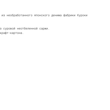
 из необработанного японского денима фабрики Куроки
з суровой неотбеленной саржи.
крафт-картона.