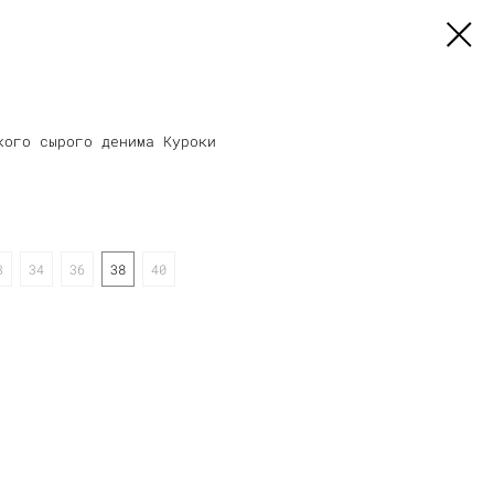
кого сырого денима Куроки
3
34
36
38
40