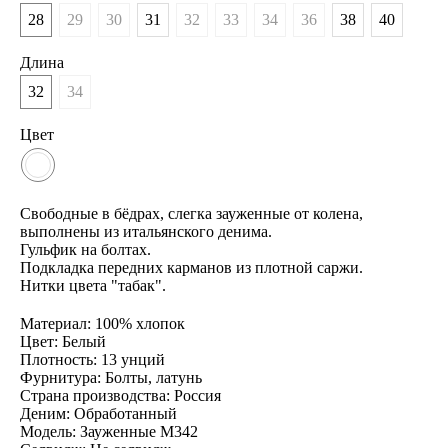
28
29
30
31
32
33
34
36
38
40
Длина
32
34
Цвет
Свободные в бёдрах, слегка зауженные от колена,
выполнены из итальянского денима.
Гульфик на болтах.
Подкладка передних карманов из плотной саржи.
Нитки цвета "табак".
Материал: 100% хлопок
Цвет: Белый
Плотность: 13 унций
Фурнитура: Болты, латунь
Страна производства: Россия
Деним: Обработанный
Модель: Зауженные М342