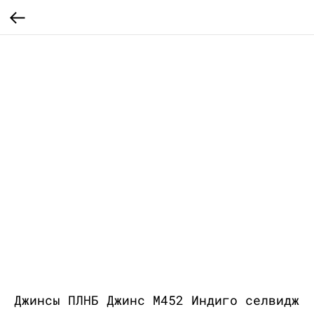
Джинсы ПЛНБ Джинс М452 Индиго селвидж