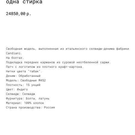
одна стирка
24850,00
р.
КУПИТЬ
Свободная модель, выполненная из итальянского селвидж-денима фабрики
Candiani.
На болтах.
Подкладка передних карманов из суровой неотбеленной саржи.
Патч с логотипом из плотного крафт-картона.
Нитки цвета "табак".
Деним: Обработанный
Модель: Свободные М452
Плотность: 15 унций
Цвет: Индиго
Селвидж: Селвидж
Фурнитура: Болты, латунь
Материал: 100% хлопок
Страна производства: Россия