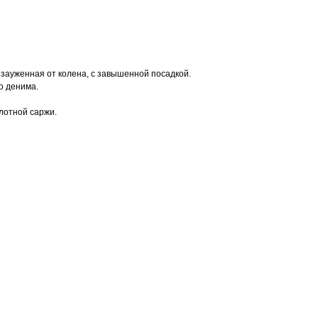
 зауженная от колена, с завышенной посадкой.
о денима.
лотной саржи.