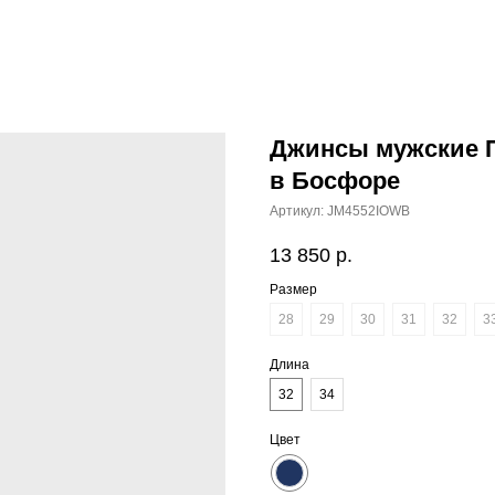
Джинсы мужские П
в Босфоре
Артикул:
JM4552IOWB
13 850
р.
Размер
28
29
30
31
32
3
Длина
32
34
Цвет