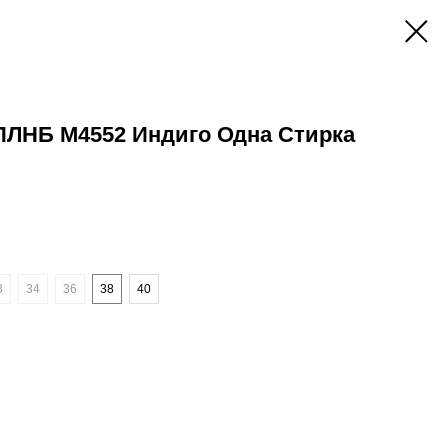
ЛНБ M4552 Индиго Одна Стирка
3
34
36
38
40