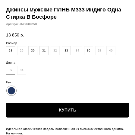
Джинсы мужские ПЛНБ M333 Индиго Одна
Стирка В Босфоре
Артикул:
JM333IOWB
13 850
р.
Размер
28
29
30
31
32
33
34
36
38
40
Длина
32
34
Цвет
КУПИТЬ
Идеальная классическая модель, выполненная из высококачественного денима.
На молнии.