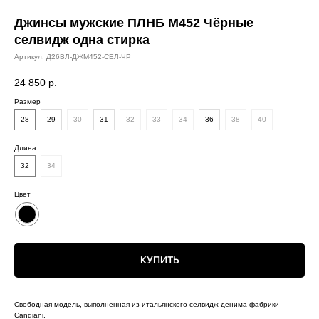
Джинсы мужские ПЛНБ М452 Чёрные
селвидж одна стирка
Артикул:
Д26ВЛ-ДЖМ452-СЕЛ-ЧР
24 850
р.
Размер
28
29
30
31
32
33
34
36
38
40
Длина
32
34
Цвет
КУПИТЬ
Свободная модель, выполненная из итальянского селвидж-денима фабрики
Candiani.