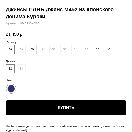
Джинсы ПЛНБ Джинс M452 из японского
денима Куроки
Артикул:
JM452IOW20J
21 450
р.
Размер
28
29
30
31
32
33
34
36
38
40
Длина
32
34
Цвет
КУПИТЬ
Свободная модель, выполненная из необработанного японского денима фабрики
Куроки (Kuroki).