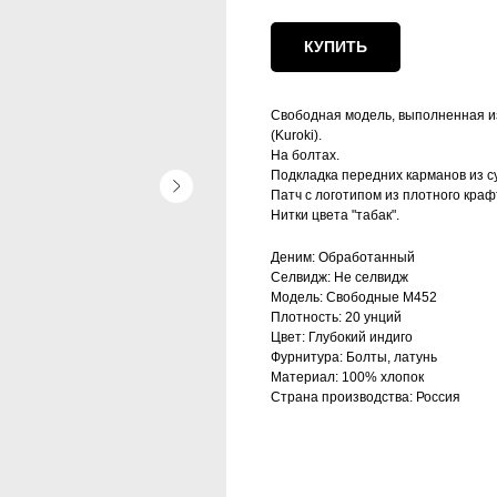
КУПИТЬ
Свободная модель, выполненная и
(Kuroki).
На болтах.
Подкладка передних карманов из с
Патч с логотипом из плотного краф
Нитки цвета "табак".
Деним: Обработанный
Селвидж: Не селвидж
Модель: Свободные М452
Плотность: 20 унций
Цвет: Глубокий индиго
Фурнитура: Болты, латунь
Материал: 100% хлопок
Страна производства: Россия