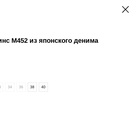
с M452 из японского денима
3
34
36
38
40