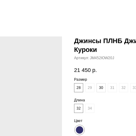
Джинсы ПЛНБ Джин
Куроки
Артикул:
JM452IOW20J
21 450
р.
Размер
28
29
30
31
32
3
Длина
32
34
Цвет