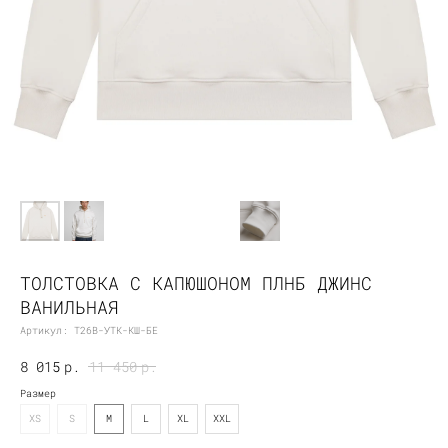
ТОЛСТОВКА С КАПЮШОНОМ ПЛНБ ДЖИНС
ВАНИЛЬНАЯ
Артикул:
Т26В-УТК-КШ-БЕ
8 015
р.
11 450
р.
Размер
XS
S
M
L
XL
XXL