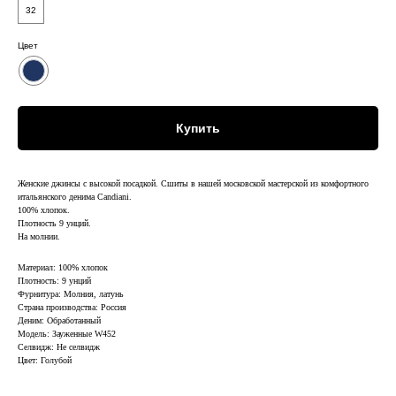
32
Цвет
Купить
Женские джинсы с высокой посадкой. Сшиты в нашей московской мастерской из комфортного
итальянского денима Candiani.
100% хлопок.
Плотность 9 унций.
На молнии.
Материал: 100% хлопок
Плотность: 9 унций
Фурнитура: Молния, латунь
Страна производства: Россия
Деним: Обработанный
Модель: Зауженные W452
Селвидж: Не селвидж
Цвет: Голубой