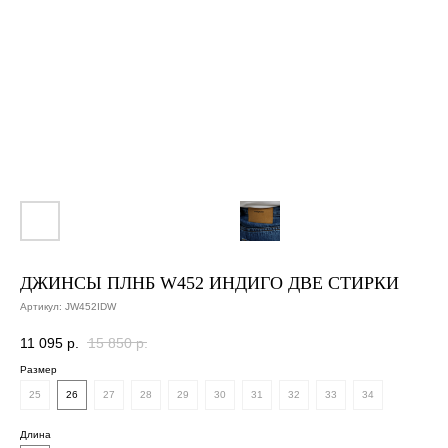
ДЖИНСЫ ПЛНБ W452 ИНДИГО ДВЕ СТИРКИ
Артикул:
JW452IDW
11 095
р.
15 850
р.
Размер
25
26
27
28
29
30
31
32
33
34
Длина