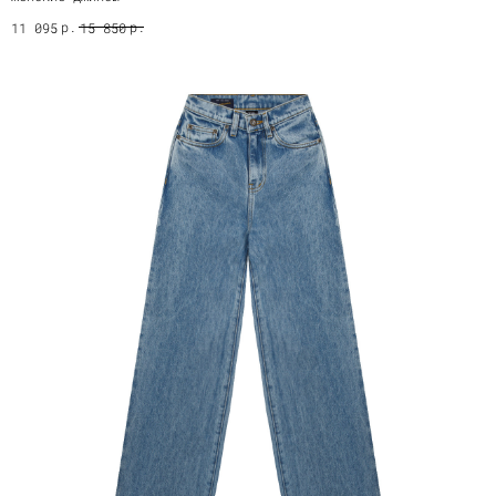
р.
р.
11 095
15 850