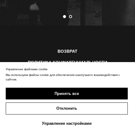
ВОЗВРАТ
ПОЛИТИКА КОНФИДЕНЦИАЛЬНОСТИ
Управление файлами cookie
ДОСТАВКА И ОПЛАТА
БЕСПЛАТНЫЙ РЕМОНТ
Мы используем файлы cookie для обеспечения наилучшего взаимодействия с
сайтом.
АДРЕСА
О НАС
ЖУРНАЛ
ОФЕРТА
Принять все
ООО "ПЛАН Б"
Отклонить
Управление настройками