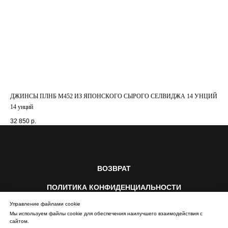
ДЖИНСЫ ПЛНБ M452 ИЗ ЯПОНСКОГО СЫРОГО СЕЛВИДЖА 14 УНЦИЙ
14 унций
32 850
р.
ВОЗВРАТ
ПОЛИТИКА КОНФИДЕНЦИАЛЬНОСТИ
Управление файлами cookie
ДОСТАВКА И ОПЛАТА
БЕСПЛАТНЫЙ РЕМОНТ
Мы используем файлы cookie для обеспечения наилучшего взаимодействия с
сайтом.
АДРЕСА
О НАС
ЖУРНАЛ
ОФЕРТА