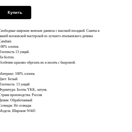
Купить
Свободные широкие женские джинсы с высокой посадкой. Сшиты в
нашей московской мастерской из лучшего итальянского денима
Candiani.
100% хлопок.
Плотность 13 унций.
На болтах.
Особенно красиво обрезать их и носить с бахромой.
Материал: 100% хлопок
Цвет: Белый
Плотность: 13 унций
Фурнитура: Болты YKK, латунь
Страна производства: Россия
Деним: Обработанный
Селвидж: Не селвидж
Модель: Широкие W445