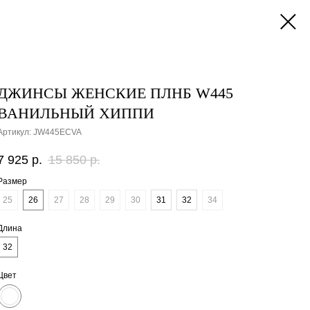
ДЖИНСЫ ЖЕНСКИЕ ПЛНБ W445
ВАНИЛЬНЫЙ ХИППИ
Артикул:
JW445ECVA
7 925
р.
15 850
р.
Размер
25
26
27
28
29
30
31
32
34
Длина
32
Цвет