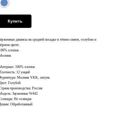
Купить
Зауженные джинсы на средней посадке в тёмно-синем, голубом и
чёрном цвете.
100% хлопок.
Молния.
Материал: 100% хлопок
Плотность: 12 унций
Фурнитура: Молния YKK, латунь
Цвет: Голубой
Страна производства: Россия
Модель: Зауженные W442
Селвидж: Не селвидж
Деним: Обработанный