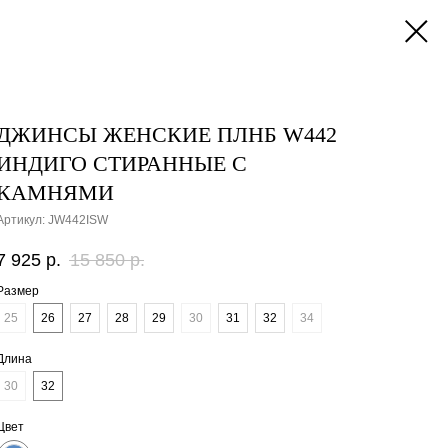
ДЖИНСЫ ЖЕНСКИЕ ПЛНБ W442
ИНДИГО СТИРАННЫЕ С
КАМНЯМИ
Артикул:
JW442ISW
7 925
р.
15 850
р.
Размер
25
26
27
28
29
30
31
32
34
Длина
30
32
Цвет